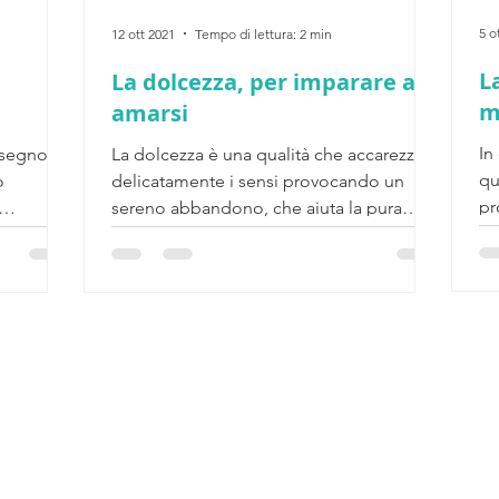
5 o
12 ott 2021
Tempo di lettura: 2 min
L
La dolcezza, per imparare ad
m
amarsi
In
 segno
La dolcezza è una qualità che accarezza
qu
o
delicatamente i sensi provocando un
pr
sereno abbandono, che aiuta la pura
se
accettazione di sé, per...
© 2020 - ESCOGITO via Rimini 30, 20146 Milano MI
Privacy Policy
|
Cookie Policy