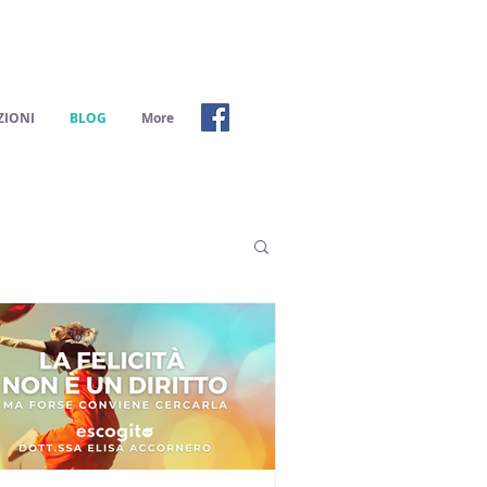
IONI
BLOG
More